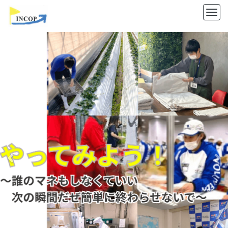
M
e
前
次
n
へ
へ
u