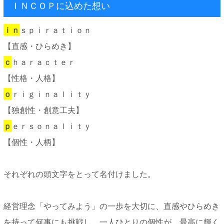
ＩＮＣＯＰに込めた想い
ｉｎ
ｓｐｉｒａｔｉｏｎ
【直感・ひらめき】
ｃ
ｈａｒａｃｔｅｒ
【性格・人格】
ｏ
ｒｉｇｉｎａｌｉｔｙ
【独創性・創意工夫】
ｐ
ｅｒｓｏｎａｌｉｔｙ
【個性・人柄】
それぞれの頭文字をとって名付けました。
経営理念「やってみよう」の一歩を大切に、直感やひらめき
を持って何事にも挑戦し、一人ひとりの個性が、最高に輝く